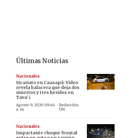
Últimas Noticias
Nacionales
Sicariato en Caazapá: Video
revela balacera que deja dos
muertos y tres heridos en
Tava’ i
·
Agosto 9, 2026 09:46
Redacción
a. m.
ÚH
Nacionales
Impactante choque frontal
entre un auto y un camión