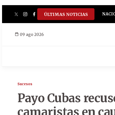
NACI
ÚLTIMAS NOTICIAS
twitter
instagram
facebook
tiktok
youtube
spotify
09 ago 2026
Sucesos
Payo Cubas recusó
camaristas en ca