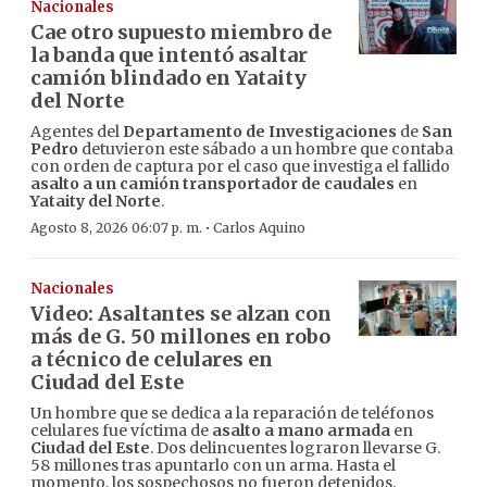
Nacionales
Cae otro supuesto miembro de
la banda que intentó asaltar
camión blindado en Yataity
del Norte
Agentes del
Departamento de Investigaciones
de
San
Pedro
detuvieron este sábado a un hombre que contaba
con orden de captura por el caso que investiga el fallido
asalto a un camión transportador de caudales
en
Yataity del Norte
.
·
Agosto 8, 2026 06:07 p. m.
Carlos Aquino
Nacionales
Video: Asaltantes se alzan con
más de G. 50 millones en robo
a técnico de celulares en
Ciudad del Este
Un hombre que se dedica a la reparación de teléfonos
celulares fue víctima de
asalto a mano armada
en
Ciudad del Este
. Dos delincuentes lograron llevarse G.
58 millones tras apuntarlo con un arma. Hasta el
momento, los sospechosos no fueron detenidos.