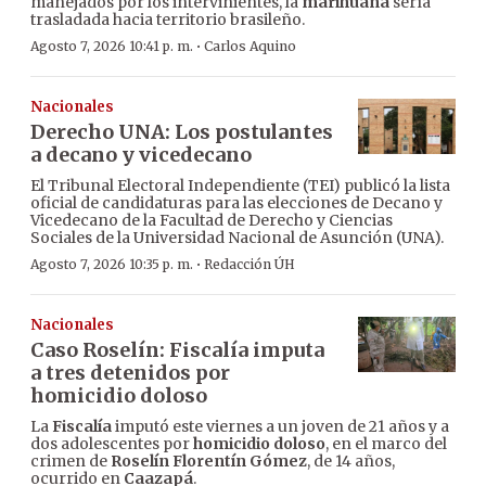
manejados por los intervinientes, la
marihuana
sería
trasladada hacia territorio brasileño.
·
Agosto 7, 2026 10:41 p. m.
Carlos Aquino
Nacionales
Derecho UNA: Los postulantes
a decano y vicedecano
El Tribunal Electoral Independiente (TEI) publicó la lista
oficial de candidaturas para las elecciones de Decano y
Vicedecano de la Facultad de Derecho y Ciencias
Sociales de la Universidad Nacional de Asunción (UNA).
·
Agosto 7, 2026 10:35 p. m.
Redacción ÚH
Nacionales
Caso Roselín: Fiscalía imputa
a tres detenidos por
homicidio doloso
La
Fiscalía
imputó este viernes a un joven de 21 años y a
dos adolescentes por
homicidio doloso
, en el marco del
crimen de
Roselín Florentín Gómez
, de 14 años,
ocurrido en
Caazapá
.