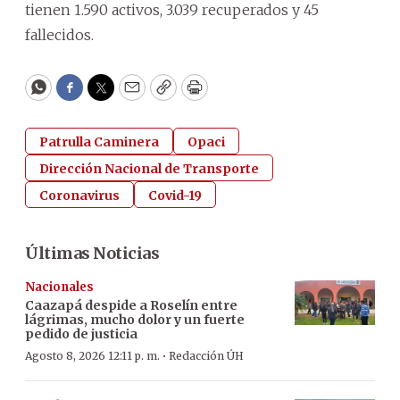
tienen 1.590 activos, 3.039 recuperados y 45
fallecidos.
WhatsApp
Facebook
Twitter
Email
Copy
Print
Patrulla Caminera
Opaci
Dirección Nacional de Transporte
Coronavirus
Covid-19
Últimas Noticias
Nacionales
Caazapá despide a Roselín entre
lágrimas, mucho dolor y un fuerte
pedido de justicia
·
Agosto 8, 2026 12:11 p. m.
Redacción ÚH