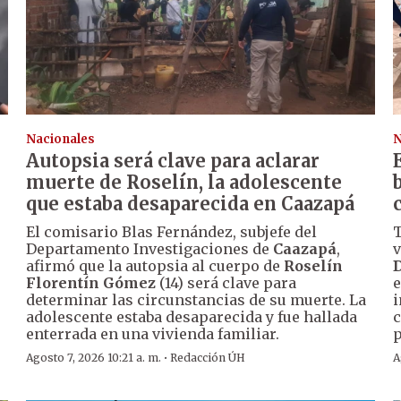
Nacionales
N
Autopsia será clave para aclarar
muerte de Roselín, la adolescente
que estaba desaparecida en Caazapá
El comisario Blas Fernández, subjefe del
T
Departamento Investigaciones de
Caazapá
,
v
afirmó que la autopsia al cuerpo de
Roselín
D
Florentín Gómez
(14) será clave para
e
determinar las circunstancias de su muerte. La
i
adolescente estaba desaparecida y fue hallada
c
enterrada en una vivienda familiar.
p
·
Agosto 7, 2026 10:21 a. m.
Redacción ÚH
A