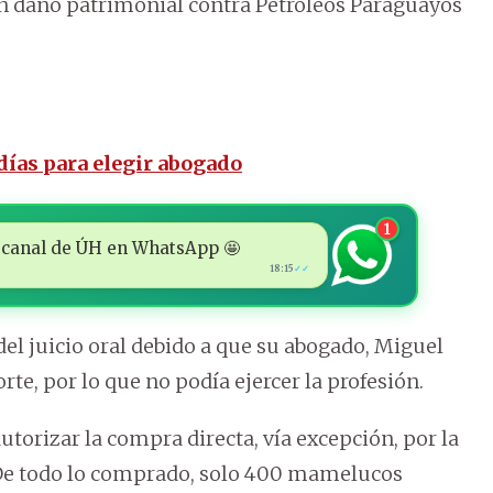
un daño patrimonial contra Petróleos Paraguayos
 días para elegir abogado
1
 al canal de ÚH en WhatsApp 🤩
18:15
✓✓
del juicio oral debido a que su abogado, Miguel
te, por lo que no podía ejercer la profesión.
autorizar la compra directa, vía excepción, por la
 De todo lo comprado, solo 400 mamelucos