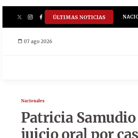
NACI
ÚLTIMAS NOTICIAS
twitter
instagram
facebook
tiktok
youtube
spotify
07 ago 2026
Nacionales
Patricia Samudio 
juicio oral por ca