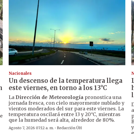
Nacionales
N
Un descenso de la temperatura llega
n
este viernes, en torno a los 13°C
La
Dirección de Meteorología
pronostica una
jornada fresca, con cielo mayormente nublado y
D
vientos moderados del sur para este viernes. La
a
temperatura oscilará entre 13 y 20°C, mientras
de
p
que la humedad será alta, alrededor de 80%.
B
y
·
Agosto 7, 2026 07:12 a. m.
Redacción ÚH
e