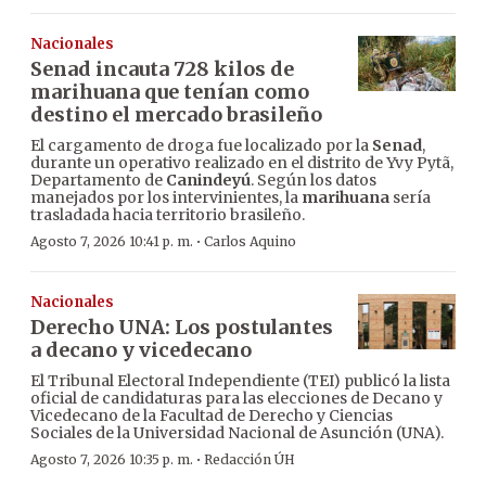
Nacionales
Senad incauta 728 kilos de
marihuana que tenían como
destino el mercado brasileño
El cargamento de droga fue localizado por la
Senad
,
durante un operativo realizado en el distrito de Yvy Pytã,
Departamento de
Canindeyú
. Según los datos
manejados por los intervinientes, la
marihuana
sería
trasladada hacia territorio brasileño.
·
Agosto 7, 2026 10:41 p. m.
Carlos Aquino
Nacionales
Derecho UNA: Los postulantes
a decano y vicedecano
El Tribunal Electoral Independiente (TEI) publicó la lista
oficial de candidaturas para las elecciones de Decano y
Vicedecano de la Facultad de Derecho y Ciencias
Sociales de la Universidad Nacional de Asunción (UNA).
·
Agosto 7, 2026 10:35 p. m.
Redacción ÚH