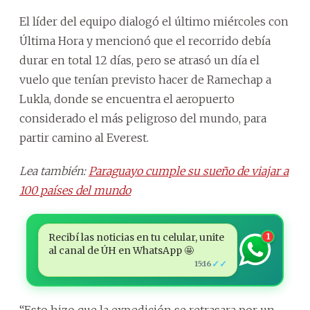
El líder del equipo dialogó el último miércoles con
Última Hora y mencionó que el recorrido debía
durar en total 12 días, pero se atrasó un día el
vuelo que tenían previsto hacer de Ramechap a
Lukla, donde se encuentra el aeropuerto
considerado el más peligroso del mundo, para
partir camino al Everest.
Lea también:
Paraguayo cumple su sueño de viajar a
100 países del mundo
Recibí las noticias en tu celular, unite
1
al canal de ÚH en WhatsApp 🤩
✓✓
15:16
“Esto hizo que la expedición se retrasara por un