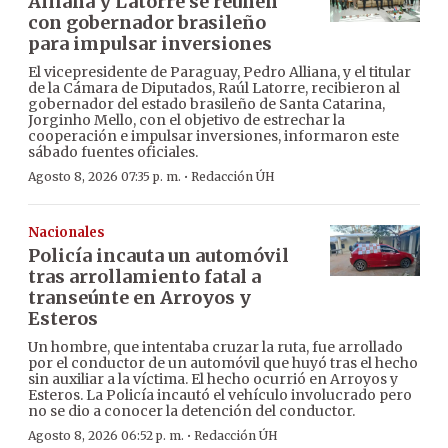
Alliana y Latorre se reúnen
con gobernador brasileño
para impulsar inversiones
El vicepresidente de Paraguay, Pedro Alliana, y el titular
de la Cámara de Diputados, Raúl Latorre, recibieron al
gobernador del estado brasileño de Santa Catarina,
Jorginho Mello, con el objetivo de estrechar la
cooperación e impulsar inversiones, informaron este
sábado fuentes oficiales.
·
Agosto 8, 2026 07:35 p. m.
Redacción ÚH
Nacionales
Policía incauta un automóvil
tras arrollamiento fatal a
transeúnte en Arroyos y
Esteros
Un hombre, que intentaba cruzar la ruta, fue arrollado
por el conductor de un automóvil que huyó tras el hecho
sin auxiliar a la víctima. El hecho ocurrió en Arroyos y
Esteros. La Policía incautó el vehículo involucrado pero
no se dio a conocer la detención del conductor.
·
Agosto 8, 2026 06:52 p. m.
Redacción ÚH