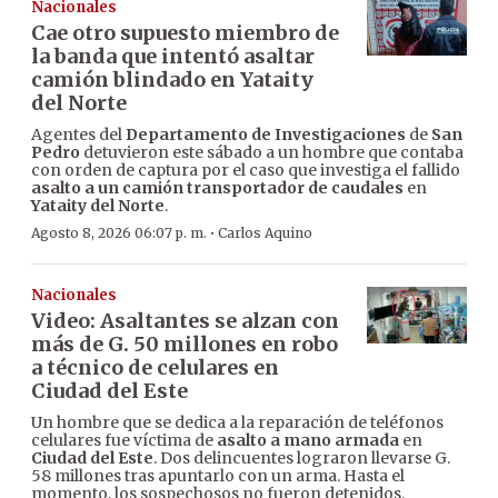
Nacionales
Cae otro supuesto miembro de
la banda que intentó asaltar
camión blindado en Yataity
del Norte
Agentes del
Departamento de Investigaciones
de
San
Pedro
detuvieron este sábado a un hombre que contaba
con orden de captura por el caso que investiga el fallido
asalto a un camión transportador de caudales
en
Yataity del Norte
.
·
Agosto 8, 2026 06:07 p. m.
Carlos Aquino
Nacionales
Video: Asaltantes se alzan con
más de G. 50 millones en robo
a técnico de celulares en
Ciudad del Este
Un hombre que se dedica a la reparación de teléfonos
celulares fue víctima de
asalto a mano armada
en
Ciudad del Este
. Dos delincuentes lograron llevarse G.
58 millones tras apuntarlo con un arma. Hasta el
momento, los sospechosos no fueron detenidos.