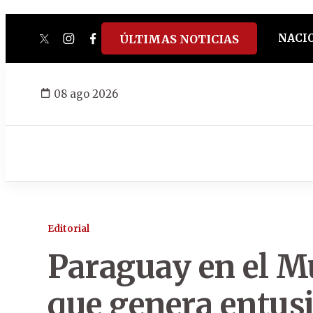
NACI
ÚLTIMAS NOTICIAS
twitter
instagram
facebook
tiktok
youtube
spotify
08 ago 2026
Editorial
Paraguay en el M
que genera entus