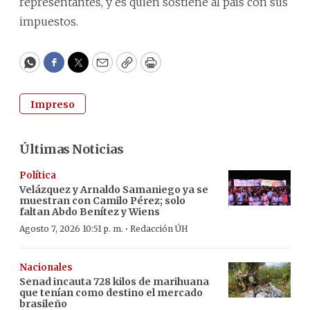
representantes, y es quien sostiene al país con sus
impuestos.
WhatsApp
Facebook
Twitter
Email
Copy
Print
Impreso
Últimas Noticias
Política
Velázquez y Arnaldo Samaniego ya se
muestran con Camilo Pérez; solo
faltan Abdo Benítez y Wiens
·
Agosto 7, 2026 10:51 p. m.
Redacción ÚH
Nacionales
Senad incauta 728 kilos de marihuana
que tenían como destino el mercado
brasileño