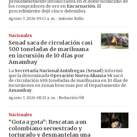
presumiblemente involucrados en el doble homicidio de
los compradores de oro en
Encarnación
. El
procedimiento dejó cinco detenidos.
·
Agosto 7, 2026 09:13 a. m.
Antonio Rolín
Nacionales
Senad saca de circulación casi
500 toneladas de marihuana
en incursión de 10 días por
Amambay
La
Secretaría Nacional Antidrogas
(
Senad
) informó
que la denominada
Operación Nueva Alianza 56
sacó
de circulación 498 toneladas de marihuana en 10 días de
incursiones en zonas boscosas por el Departamento de
Amambay
.
·
Agosto 7, 2026 08:21 a. m.
Redacción ÚH
Nacionales
“Gota a gota”: Rescatan a un
colombiano secuestrado y
torturado y desmantelan una