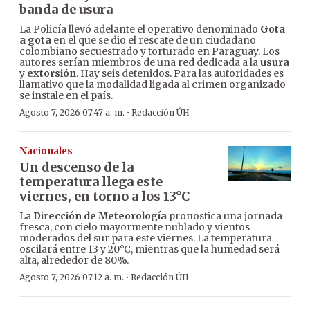
banda de usura
La Policía llevó adelante el operativo denominado
Gota
a gota
en el que se dio el rescate de un ciudadano
colombiano secuestrado y torturado en Paraguay. Los
autores serían miembros de una red dedicada a la
usura
y
extorsión
. Hay seis detenidos. Para las autoridades es
llamativo que la modalidad ligada al crimen organizado
se instale en el país.
·
Agosto 7, 2026 07:47 a. m.
Redacción ÚH
Nacionales
Un descenso de la
temperatura llega este
viernes, en torno a los 13°C
La
Dirección de Meteorología
pronostica una jornada
fresca, con cielo mayormente nublado y vientos
moderados del sur para este viernes. La temperatura
oscilará entre 13 y 20°C, mientras que la humedad será
alta, alrededor de 80%.
·
Agosto 7, 2026 07:12 a. m.
Redacción ÚH