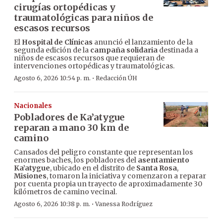
cirugías ortopédicas y
traumatológicas para niños de
escasos recursos
El
Hospital de Clínicas
anunció el lanzamiento de la
segunda edición de la
campaña solidaria
destinada a
niños de escasos recursos que requieran de
intervenciones ortopédicas y traumatológicas.
·
Agosto 6, 2026 10:54 p. m.
Redacción ÚH
Nacionales
Pobladores de Ka’atygue
reparan a mano 30 km de
camino
Cansados del peligro constante que representan los
enormes baches, los pobladores del
asentamiento
Ka’atygue
, ubicado en el distrito de
Santa Rosa
,
Misiones
, tomaron la iniciativa y comenzaron a reparar
por cuenta propia un trayecto de aproximadamente 30
kilómetros de camino vecinal.
·
Agosto 6, 2026 10:38 p. m.
Vanessa Rodríguez