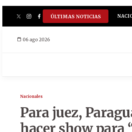
NACI
ÚLTIMAS NOTICIAS
twitter
instagram
facebook
tiktok
youtube
spotify
06 ago 2026
Nacionales
Para juez, Parag
hacer show para 