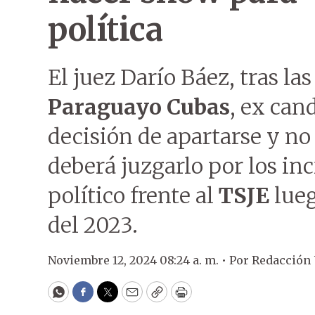
política
El juez Darío Báez, tras l
Paraguayo Cubas
, ex can
decisión de apartarse y no
deberá juzgarlo por los in
político frente al
TSJE
lueg
del 2023.
Noviembre 12, 2024 08:24 a. m. •
Por
Redacción
WhatsApp
Facebook
Twitter
Email
Copy
Print