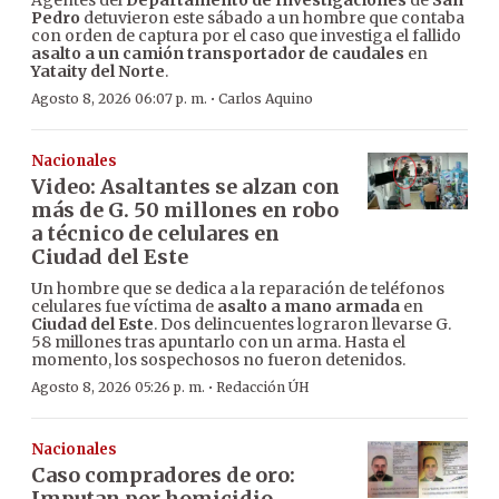
Agentes del
Departamento de Investigaciones
de
San
Pedro
detuvieron este sábado a un hombre que contaba
con orden de captura por el caso que investiga el fallido
asalto a un camión transportador de caudales
en
Yataity del Norte
.
·
Agosto 8, 2026 06:07 p. m.
Carlos Aquino
Nacionales
Video: Asaltantes se alzan con
más de G. 50 millones en robo
a técnico de celulares en
Ciudad del Este
Un hombre que se dedica a la reparación de teléfonos
celulares fue víctima de
asalto a mano armada
en
Ciudad del Este
. Dos delincuentes lograron llevarse G.
58 millones tras apuntarlo con un arma. Hasta el
momento, los sospechosos no fueron detenidos.
·
Agosto 8, 2026 05:26 p. m.
Redacción ÚH
Nacionales
Caso compradores de oro:
Imputan por homicidio