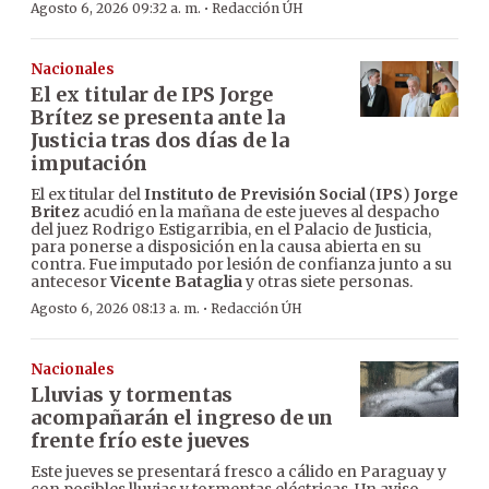
·
Agosto 6, 2026 09:32 a. m.
Redacción ÚH
Nacionales
El ex titular de IPS Jorge
Brítez se presenta ante la
Justicia tras dos días de la
imputación
El ex titular del
Instituto de Previsión Social
(
IPS
)
Jorge
Britez
acudió en la mañana de este jueves al despacho
del juez Rodrigo Estigarribia, en el Palacio de Justicia,
para ponerse a disposición en la causa abierta en su
contra. Fue imputado por lesión de confianza junto a su
antecesor
Vicente Bataglia
y otras siete personas.
·
Agosto 6, 2026 08:13 a. m.
Redacción ÚH
Nacionales
Lluvias y tormentas
acompañarán el ingreso de un
frente frío este jueves
Este jueves se presentará fresco a cálido en Paraguay y