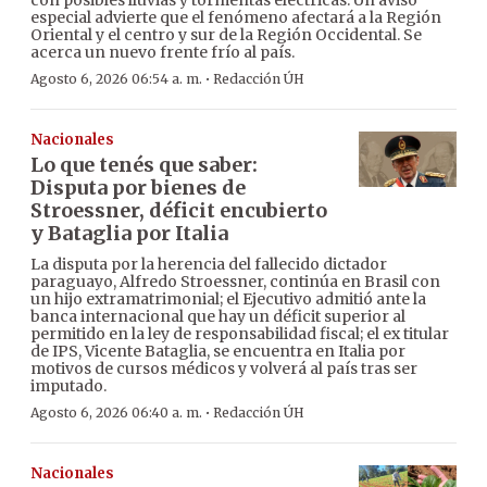
con posibles lluvias y tormentas eléctricas. Un aviso
especial advierte que el fenómeno afectará a la Región
Oriental y el centro y sur de la Región Occidental. Se
acerca un nuevo frente frío al país.
·
Agosto 6, 2026 06:54 a. m.
Redacción ÚH
Nacionales
Lo que tenés que saber:
Disputa por bienes de
Stroessner, déficit encubierto
y Bataglia por Italia
La disputa por la herencia del fallecido dictador
paraguayo, Alfredo Stroessner, continúa en Brasil con
un hijo extramatrimonial; el Ejecutivo admitió ante la
banca internacional que hay un déficit superior al
permitido en la ley de responsabilidad fiscal; el ex titular
de IPS, Vicente Bataglia, se encuentra en Italia por
motivos de cursos médicos y volverá al país tras ser
imputado.
·
Agosto 6, 2026 06:40 a. m.
Redacción ÚH
Nacionales