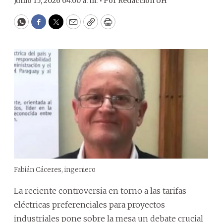
Junio 15, 2026 04:00 a. m. •
Por
Redacción ÚH
WhatsApp
Facebook
Twitter
Email
Copy
Print
Fabián Cáceres, ingeniero
La reciente controversia en torno a las tarifas
eléctricas preferenciales para proyectos
industriales pone sobre la mesa un debate crucial