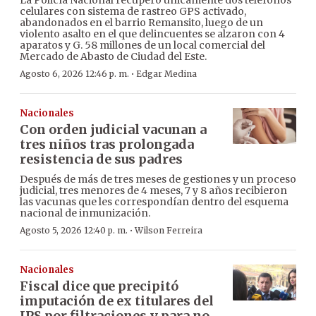
La Policía Nacional recuperó únicamente dos teléfonos
celulares con sistema de rastreo GPS activado,
abandonados en el barrio Remansito, luego de un
violento asalto en el que delincuentes se alzaron con 4
aparatos y G. 58 millones de un local comercial del
Mercado de Abasto de Ciudad del Este.
·
Agosto 6, 2026 12:46 p. m.
Edgar Medina
Nacionales
Con orden judicial vacunan a
tres niños tras prolongada
resistencia de sus padres
Después de más de tres meses de gestiones y un proceso
judicial, tres menores de 4 meses, 7 y 8 años recibieron
las vacunas que les correspondían dentro del esquema
nacional de inmunización.
·
Agosto 5, 2026 12:40 p. m.
Wilson Ferreira
Nacionales
Fiscal dice que precipitó
imputación de ex titulares del
IPS por filtraciones y para no