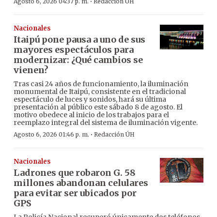
·
Agosto 6, 2026 04:37 p. m.
Redacción ÚH
Nacionales
Itaipú pone pausa a uno de sus
mayores espectáculos para
modernizar: ¿Qué cambios se
vienen?
Tras casi 24 años de funcionamiento, la iluminación
monumental de Itaipú, consistente en el tradicional
espectáculo de luces y sonidos, hará su última
presentación al público este sábado 8 de agosto. El
motivo obedece al inicio de los trabajos para el
reemplazo integral del sistema de iluminación vigente.
·
Agosto 6, 2026 01:46 p. m.
Redacción ÚH
Nacionales
Ladrones que robaron G. 58
millones abandonan celulares
para evitar ser ubicados por
GPS