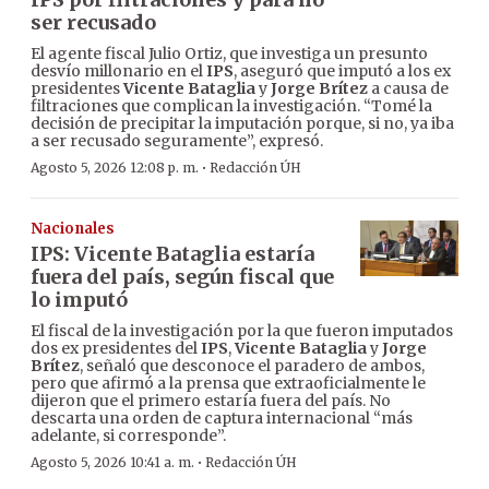
ser recusado
El agente fiscal Julio Ortiz, que investiga un presunto
desvío millonario en el
IPS
, aseguró que imputó a los ex
presidentes
Vicente Bataglia
y
Jorge Brítez
a causa de
filtraciones que complican la investigación. “Tomé la
decisión de precipitar la imputación porque, si no, ya iba
a ser recusado seguramente”, expresó.
·
Agosto 5, 2026 12:08 p. m.
Redacción ÚH
Nacionales
IPS: Vicente Bataglia estaría
fuera del país, según fiscal que
lo imputó
El fiscal de la investigación por la que fueron imputados
dos ex presidentes del
IPS
,
Vicente Bataglia
y
Jorge
Brítez
, señaló que desconoce el paradero de ambos,
pero que afirmó a la prensa que extraoficialmente le
dijeron que el primero estaría fuera del país. No
descarta una orden de captura internacional “más
adelante, si corresponde”.
·
Agosto 5, 2026 10:41 a. m.
Redacción ÚH