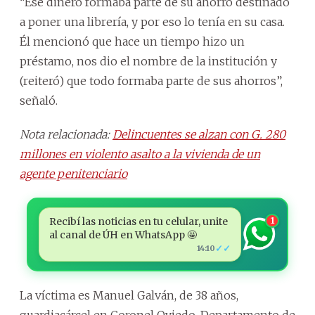
“Ese dinero formaba parte de su ahorro destinado
a poner una librería, y por eso lo tenía en su casa.
Él mencionó que hace un tiempo hizo un
préstamo, nos dio el nombre de la institución y
(reiteró) que todo formaba parte de sus ahorros”,
señaló.
Nota relacionada:
Delincuentes se alzan con G. 280
millones en violento asalto a la vivienda de un
agente penitenciario
Recibí las noticias en tu celular, unite
1
al canal de ÚH en WhatsApp 🤩
✓✓
14:10
La víctima es Manuel Galván, de 38 años,
guardiacárcel en Coronel Oviedo, Departamento de