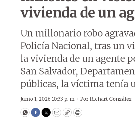
vivienda de un ag
Un millonario robo agravad
Policía Nacional, tras un v
la vivienda de un agente p
San Salvador, Departament
públicas, la víctima tenía 
Junio 1, 2026 10:33 p. m. •
Por
Richart González
WhatsApp
Facebook
Twitter
Email
Copy
Print