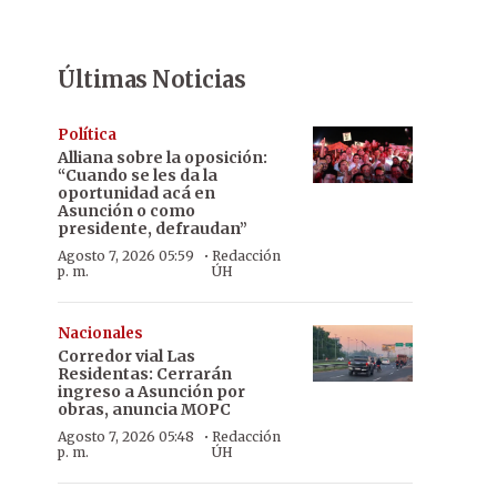
Últimas Noticias
Política
Alliana sobre la oposición:
“Cuando se les da la
oportunidad acá en
Asunción o como
presidente, defraudan”
·
Agosto 7, 2026 05:59
Redacción
p. m.
ÚH
Nacionales
Corredor vial Las
Residentas: Cerrarán
ingreso a Asunción por
obras, anuncia MOPC
·
Agosto 7, 2026 05:48
Redacción
p. m.
ÚH