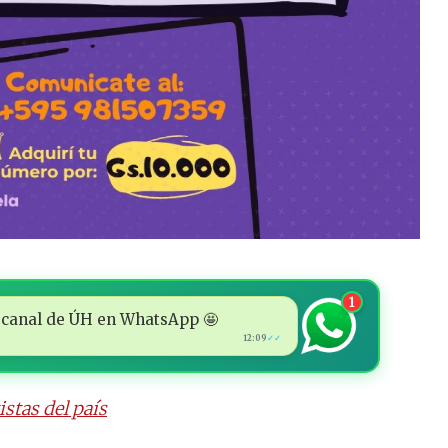
1
 al canal de ÚH en WhatsApp 🤩
12:09
✓✓
istas del país