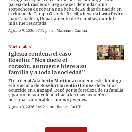
pareja de brasileños luego de ser detenida como
sospechosa de robar a una beba de 28 días de nacida en
la ciudad de Campo Grande, Brasil, y llevarla hasta Pedro
Juan Caballero, Departamento de Amambay, donde la
niña fue rescatada.
·
Agosto 9, 2026 07:27 p. m.
Marciano Candia
Nacionales
Iglesia condena el caso
Roselín: “Nos duele el
corazón, su muerte hiere a su
familia y a toda la sociedad”
El cardenal
Adalberto Martínez
condenó este domingo
el homicidio de
Roselín Florentín Gómez
, de 14 años,
ocurrido en
Caazapá
. Rezó por la fortaleza de su familia
y por un mayor cuidado hacia los más pequeños,
personas vulnerables, niños y jóvenes.
·
Agosto 9, 2026 06:32 p. m.
Redacción ÚH