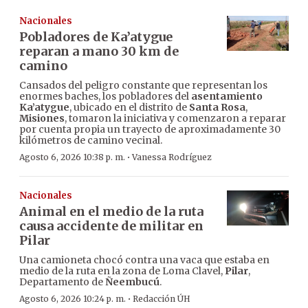
Nacionales
Pobladores de Ka’atygue
reparan a mano 30 km de
camino
Cansados del peligro constante que representan los
enormes baches, los pobladores del
asentamiento
Ka’atygue
, ubicado en el distrito de
Santa Rosa
,
Misiones
, tomaron la iniciativa y comenzaron a reparar
por cuenta propia un trayecto de aproximadamente 30
kilómetros de camino vecinal.
·
Agosto 6, 2026 10:38 p. m.
Vanessa Rodríguez
Nacionales
Animal en el medio de la ruta
causa accidente de militar en
Pilar
Una camioneta chocó contra una vaca que estaba en
medio de la ruta en la zona de Loma Clavel,
Pilar
,
Departamento de
Ñeembucú
.
·
Agosto 6, 2026 10:24 p. m.
Redacción ÚH