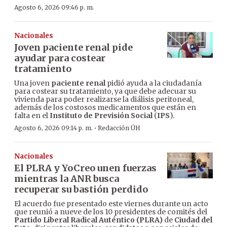
Agosto 6, 2026 09:46 p. m.
Nacionales
Joven paciente renal pide
ayudar para costear
tratamiento
Una joven
paciente renal
pidió ayuda a la ciudadanía
para costear su tratamiento, ya que debe adecuar su
vivienda para poder realizarse la diálisis peritoneal,
además de los costosos medicamentos que están en
falta en el
Instituto de Previsión Social
(
IPS
).
·
Agosto 6, 2026 09:14 p. m.
Redacción ÚH
Nacionales
El PLRA y YoCreo unen fuerzas
mientras la ANR busca
recuperar su bastión perdido
El acuerdo fue presentado este viernes durante un acto
que reunió a nueve de los 10 presidentes de comités del
Partido Liberal Radical Auténtico (PLRA)
de
Ciudad del