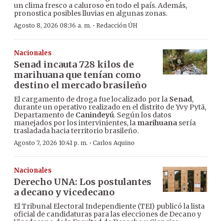
un clima fresco a caluroso en todo el país. Además,
pronostica posibles lluvias en algunas zonas.
·
Agosto 8, 2026 08:36 a. m.
Redacción ÚH
Nacionales
Senad incauta 728 kilos de
marihuana que tenían como
destino el mercado brasileño
El cargamento de droga fue localizado por la
Senad
,
durante un operativo realizado en el distrito de Yvy Pytã,
Departamento de
Canindeyú
. Según los datos
manejados por los intervinientes, la
marihuana
sería
trasladada hacia territorio brasileño.
·
Agosto 7, 2026 10:41 p. m.
Carlos Aquino
Nacionales
Derecho UNA: Los postulantes
a decano y vicedecano
El Tribunal Electoral Independiente (TEI) publicó la lista
oficial de candidaturas para las elecciones de Decano y