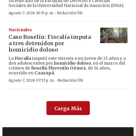
Vicedecano de la Facultad de Derecho y Ciencias
Sociales de la Universidad Nacional de Asunción (UNA).
·
Agosto 7, 2026 10:35 p. m.
Redacción ÚH
Nacionales
Caso Roselín: Fiscalía imputa
a tres detenidos por
homicidio doloso
La
Fiscalía
imputó este viernes a un joven de 21 años y a
dos adolescentes por
homicidio doloso
, en el marco del
crimen de
Roselín Florentín Gómez
, de 14 años,
ocurrido en
Caazapá
.
·
Agosto 7, 2026 07:57 p. m.
Redacción ÚH
Carga Más