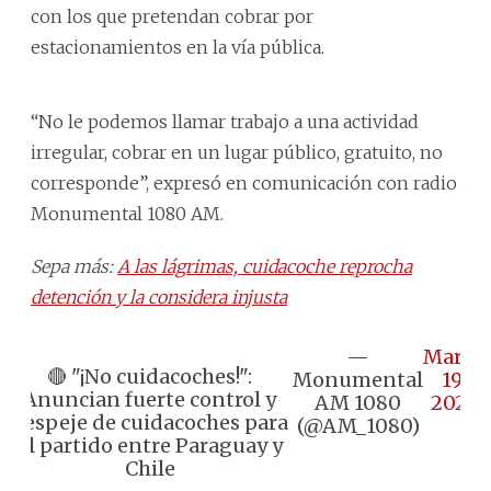
con los que pretendan cobrar por
estacionamientos en la vía pública.
“No le podemos llamar trabajo a una actividad
irregular, cobrar en un lugar público, gratuito, no
corresponde”, expresó en comunicación con radio
Monumental 1080 AM.
Sepa más:
A las lágrimas, cuidacoche reprocha
detención y la considera injusta
—
March
🔴 "¡No cuidacoches!":
Monumental
19,
Anuncian fuerte control y
AM 1080
2025
despeje de cuidacoches para
(@AM_1080)
el partido entre Paraguay y
Chile