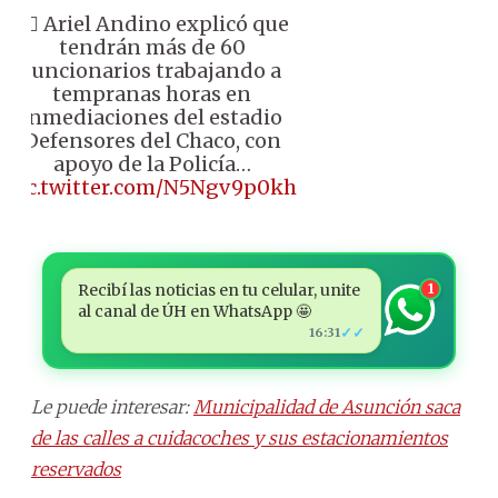
👉🏼 Ariel Andino explicó que
tendrán más de 60
funcionarios trabajando a
tempranas horas en
inmediaciones del estadio
Defensores del Chaco, con
apoyo de la Policía…
pic.twitter.com/N5Ngv9p0kh
Recibí las noticias en tu celular, unite
1
al canal de ÚH en WhatsApp 🤩
✓✓
16:31
Le puede interesar:
Municipalidad de Asunción saca
de las calles a cuidacoches y sus estacionamientos
reservados