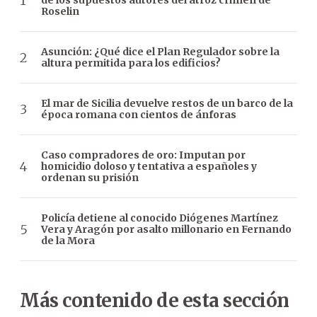
de los supuestos autores del atroz crimen de
Roselin
Asunción: ¿Qué dice el Plan Regulador sobre la
altura permitida para los edificios?
El mar de Sicilia devuelve restos de un barco de la
época romana con cientos de ánforas
Caso compradores de oro: Imputan por
homicidio doloso y tentativa a españoles y
ordenan su prisión
Policía detiene al conocido Diógenes Martínez
Vera y Aragón por asalto millonario en Fernando
de la Mora
Más contenido de esta sección