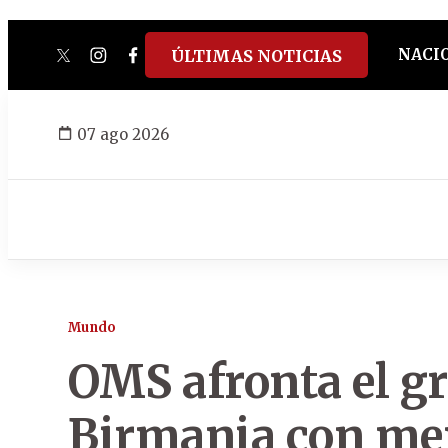
NACI
ÚLTIMAS NOTICIAS
twitter
instagram
facebook
tiktok
youtube
spotify
07 ago 2026
Mundo
OMS afronta el g
Birmania con men