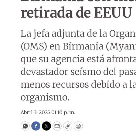
retirada de EEUU
La jefa adjunta de la Orga
(OMS) en Birmania (Myanm
que su agencia está afronta
devastador seísmo del pasa
menos recursos debido a la
organismo.
Abril 3, 2025 01:10 p. m.
WhatsApp
Facebook
Twitter
Email
Copy
Print