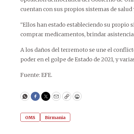
cuentan con sus propios sistemas de salud
“Ellos han estado estableciendo su propio sis
comprar medicamentos, brindar asistencia 
A los daños del terremoto se une el conflic
poder en el golpe de Estado de 2021, y varias
Fuente: EFE.
WhatsApp
Facebook
Twitter
Email
Copy
Print
OMS
Birmania