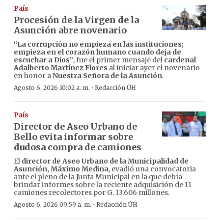
País
Procesión de la Virgen de la
Asunción abre novenario
“La corrupción no empieza en las instituciones;
empieza en el corazón humano cuando deja de
escuchar a Dios”
, fue el primer mensaje del
cardenal
Adalberto Martínez Flores
al iniciar ayer el novenario
en honor a
Nuestra Señora de la Asunción
.
·
Agosto 6, 2026 10:02 a. m.
Redacción ÚH
País
Director de Aseo Urbano de
Bello evita informar sobre
dudosa compra de camiones
El
director de Aseo Urbano de la Municipalidad de
Asunción, Máximo Medina
, evadió una convocatoria
ante el pleno de la Junta Municipal en la que debía
brindar informes sobre la reciente adquisición de 11
camiones recolectores por G. 13.606 millones.
·
Agosto 6, 2026 09:59 a. m.
Redacción ÚH