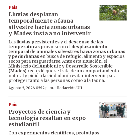
País
Lluvias desplazan
temporalmente a fauna
silvestre hacia zonas urbanas
y Mades insta a no intervenir
Las
lluvias persistentes
y el
descenso de las
temperaturas
provocaron el
desplazamiento
temporal de animales silvestres hacia zonas urbanas
y periurbanas
en busca de refugio, alimento y espacios
secos para resguardarse. Ante esta situación, el
Ministerio del Ambiente y Desarrollo Sostenible
(Mades)
recordó que se trata de un comportamiento
natural y pidió a la ciudadanía evitar intervenir para
proteger tanto a las personas como a la fauna.
·
Agosto 5, 2026 05:12 p. m.
Redacción ÚH
País
Proyectos de ciencia y
tecnología resaltan en expo
estudiantil
Con
experimentos científicos, prototipos