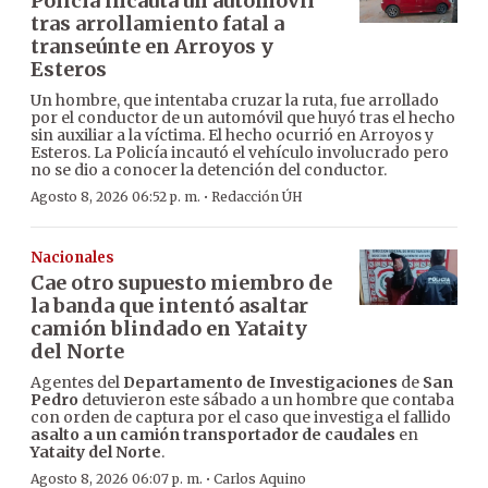
Policía incauta un automóvil
tras arrollamiento fatal a
transeúnte en Arroyos y
Esteros
Un hombre, que intentaba cruzar la ruta, fue arrollado
por el conductor de un automóvil que huyó tras el hecho
sin auxiliar a la víctima. El hecho ocurrió en Arroyos y
Esteros. La Policía incautó el vehículo involucrado pero
no se dio a conocer la detención del conductor.
·
Agosto 8, 2026 06:52 p. m.
Redacción ÚH
Nacionales
Cae otro supuesto miembro de
la banda que intentó asaltar
camión blindado en Yataity
del Norte
Agentes del
Departamento de Investigaciones
de
San
Pedro
detuvieron este sábado a un hombre que contaba
con orden de captura por el caso que investiga el fallido
asalto a un camión transportador de caudales
en
Yataity del Norte
.
·
Agosto 8, 2026 06:07 p. m.
Carlos Aquino