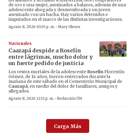
un alambre y arrojado a una letrina, dos compradores
de oro y una mujer, asesinados a balazos, además de una
adolescente ahogada y desmembrada y un joven
asesinado con un hacha. Hay varios detenidos e
imputados en el marco de las distintas investigaciones.
·
Agosto 8, 2026 03:03 p. m.
Mary Glezcu
Nacionales
Caazapá despide a Roselín
entre lágrimas, mucho dolor y
un fuerte pedido de justicia
Los restos mortales de la adolescente
Roselín
Florentín
Gómez, de 14 años, fueron enterrados durante la
mañana de este sábado en el Cementerio Municipal de
Caazapá
, en medio del dolor de familiares, amigos y
allegados.
·
Agosto 8, 2026 12:11 p. m.
Redacción ÚH
Carga Más