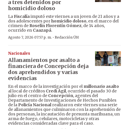
a tres detenidos por
homicidio doloso
La
Fiscalía
imputó este viernes a un joven de 21 años y a
dos adolescentes por
homicidio doloso
, en el marco del
crimen de
Roselín Florentín Gómez
, de 14 años,
ocurrido en
Caazapá
.
·
Agosto 7, 2026 07:57 p. m.
Redacción ÚH
Nacionales
Allanamientos por asalto a
financiera de Concepción deja
dos aprehendidos y varias
evidencias
En el marco de la investigación por el
millonario asalto
al local de créditos
Credi Ágil
, ocurrido el pasado 30 de
julio en el centro de
Concepción
, agentes del
Departamento de Investigaciones de Hechos Punibles
de la
Policía Nacional
realizaron este viernes una serie
de allanamientos que culminaron con la aprehensión de
dos personas, la incautación de presunta marihuana, un
arma de fuego, celulares, motocicletas y otras
evidencias consideradas clave para el caso.