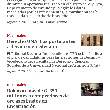
El cargamento de droga fue localizado por la
Senad
,
durante un operativo realizado en el distrito de Yvy Pytã,
Departamento de
Canindeyú
. Según los datos
manejados por los intervinientes, la
marihuana
sería
trasladada hacia territorio brasileño.
·
Agosto 7, 2026 10:41 p. m.
Carlos Aquino
Nacionales
Derecho UNA: Los postulantes
a decano y vicedecano
El Tribunal Electoral Independiente (TEI) publicó la lista
oficial de candidaturas para las elecciones de Decano y
Vicedecano de la Facultad de Derecho y Ciencias
Sociales de la Universidad Nacional de Asunción (UNA).
·
Agosto 7, 2026 10:35 p. m.
Redacción ÚH
Nacionales
Robaron más de G. 350
millones a compradores de
oro asesinados en
Encarnación