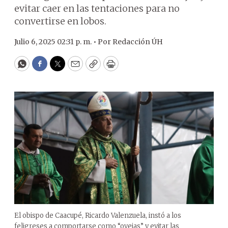
evitar caer en las tentaciones para no
convertirse en lobos.
Julio 6, 2025 02:31 p. m. •
Por
Redacción ÚH
WhatsApp
Facebook
Twitter
Email
Copy
Print
El obispo de Caacupé, Ricardo Valenzuela, instó a los
feligreses a comportarse como “ovejas” y evitar las