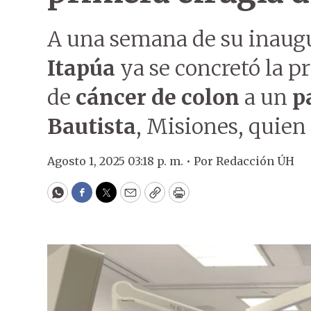
A una semana de su inaugu
Itapúa
ya se concretó la p
de
cáncer de colon
a un
p
Bautista
, Misiones, quien
Agosto 1, 2025 03:18 p. m. •
Por
Redacción ÚH
WhatsApp
Facebook
Twitter
Email
Copy
Print