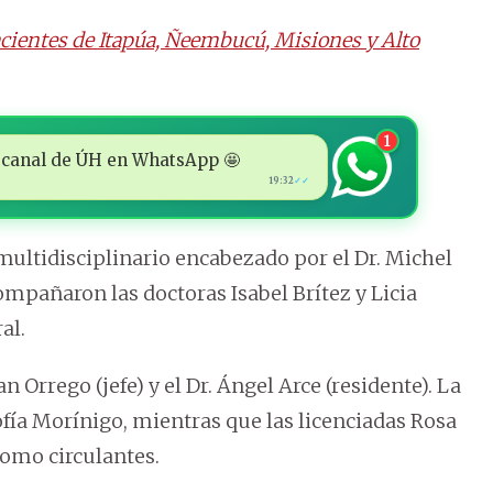
acientes de Itapúa, Ñeembucú, Misiones y Alto
1
 al canal de ÚH en WhatsApp 🤩
19:32
✓✓
multidisciplinario encabezado por el Dr. Michel
mpañaron las doctoras Isabel Brítez y Licia
al.
n Orrego (jefe) y el Dr. Ángel Arce (residente). La
ofía Morínigo, mientras que las licenciadas Rosa
omo circulantes.