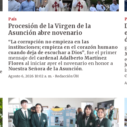
País
P
Procesión de la Virgen de la
Asunción abre novenario
“La corrupción no empieza en las
instituciones; empieza en el corazón humano
cuando deja de escuchar a Dios”
, fue el primer
mensaje del
cardenal Adalberto Martínez
e
Flores
al iniciar ayer el novenario en honor a
J
Nuestra Señora de la Asunción
.
i
de
c
·
Agosto 6, 2026 10:02 a. m.
Redacción ÚH
A