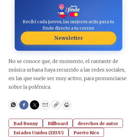
Recibí cada jueves, las mejores actis para tu
finde directo a tu correo
Newsletter
No se conoce que, de momento, el cantante de
música urbana haya recurrido a las redes sociales,
en las que suele ser muy activo, para pronunciarse
sobre la polémica.
WhatsApp
Facebook
Twitter
Email
Copy
Print
Bad Bunny
Billboard
derechos de autor
Estados Unidos (EEUU)
Puerto Rico