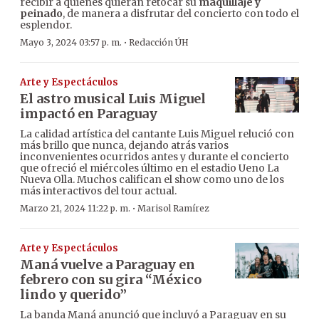
recibir a quienes quieran retocar su
maquillaje y
peinado
, de manera a disfrutar del concierto con todo el
esplendor.
·
Mayo 3, 2024 03:57 p. m.
Redacción ÚH
Arte y Espectáculos
El astro musical Luis Miguel
impactó en Paraguay
La calidad artística del cantante Luis Miguel relució con
más brillo que nunca, dejando atrás varios
inconvenientes ocurridos antes y durante el concierto
que ofreció el miércoles último en el estadio Ueno La
Nueva Olla. Muchos califican el show como uno de los
más interactivos del tour actual.
·
Marzo 21, 2024 11:22 p. m.
Marisol Ramírez
Arte y Espectáculos
Maná vuelve a Paraguay en
febrero con su gira “México
lindo y querido”
La banda Maná anunció que incluyó a Paraguay en su