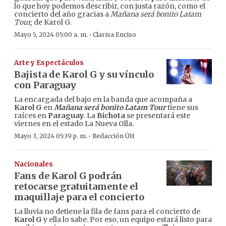
lo que hoy podemos describir, con justa razón, como el
concierto del año gracias a
Mañana será bonito Latam
Tour,
de Karol G.
·
Mayo 5, 2024 05:00 a. m.
Clarisa Enciso
Arte y Espectáculos
Bajista de Karol G y su vínculo
con Paraguay
La encargada del bajo en la banda que acompaña a
Karol G
en
Mañana será bonito Latam Tour
tiene sus
raíces en
Paraguay
. La
Bichota
se presentará este
viernes en el estado La Nueva Olla.
·
Mayo 3, 2024 05:39 p. m.
Redacción ÚH
Nacionales
Fans de Karol G podrán
retocarse gratuitamente el
maquillaje para el concierto
La lluvia no detiene la fila de fans para el concierto de
Karol G
y ella lo sabe. Por eso, un equipo estará listo para