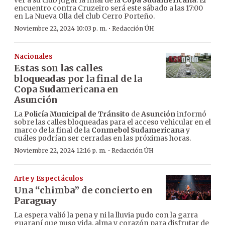
encuentro contra Cruzeiro será este sábado a las 17:00
en La Nueva Olla del club Cerro Porteño.
·
Noviembre 22, 2024 10:03 p. m.
Redacción ÚH
Nacionales
Estas son las calles
bloqueadas por la final de la
Copa Sudamericana en
Asunción
La
Policía Municipal de Tránsito
de
Asunción
informó
sobre las calles bloqueadas para el acceso vehicular en el
marco de la final de la
Conmebol Sudamericana
y
cuáles podrían ser cerradas en las próximas horas.
·
Noviembre 22, 2024 12:16 p. m.
Redacción ÚH
Arte y Espectáculos
Una “chimba” de concierto en
Paraguay
La espera valió la pena y ni la lluvia pudo con la garra
guaraní que puso vida, alma y corazón para disfrutar de