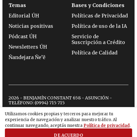
Temas
Bases y Condiciones
Editorial ÚH
Políticas de Privacidad
Noticias positivas
Política de uso de la IA
Pódcast ÚH
Servicio de
Suscripción a Crédito
Newsletters ÚH
Política de Calidad
Ñandejara Ñe’ẽ
2026 - BENJAMÍN CONSTANT 658 - ASUNCIÓN -
TELÉFONO:
(0994) 715 715
Utilizamos cookies propias y terceros para mejorar tu
experiencia de navegación y analizar nuestro tráfico. Al
twitter
instagram
facebook
tiktok
youtube
spotify
continuar navegando, aceptás nuestra
Política de privacidad
.
DE ACUERDO