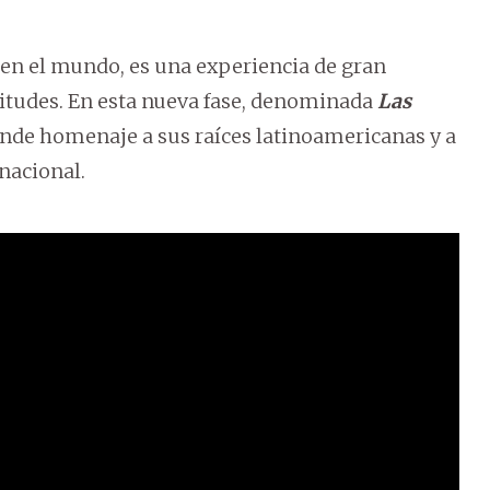
 en el mundo, es una experiencia de gran
itudes. En esta nueva fase, denominada
Las
nde homenaje a sus raíces latinoamericanas y a
nacional.