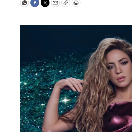
WhatsApp
Facebook
Twitter
Email
Copy
Print