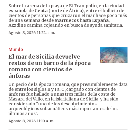
Sobre la arena de la playa de El Trampolín, en la ciudad
española de
Ceuta
(norte de África), entre el bullicio de
cientos de personas que cruzaron el mar hace poco más
de una semana desde
Marruecos
hasta
España
,
Azzdine camina cojeando en busca de ayuda sanitaria.
Agosto 8, 2026 11:22 a. m.
Mundo
El mar de Sicilia devuelve
restos de un barco de la época
romana con cientos de
ánforas
Un pecio de la época romana, que presumiblemente data
de entre los siglos II y I a. C.,cargado con cientos de
ánforas fue hallado a unas tres millas de la costa de
Mazara del Vallo, en la isla italiana de Sicilia, y ha sido
considerado “uno de los descubrimientos
arqueológicos subacuáticos más importantes de los
últimos años”.
Agosto 8, 2026 11:10 a. m.