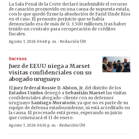
La Sala Penal de la Corte declaró inadmisible el recurso
de casación promovido en una causa de supuesta estafa,
con lo que quedó firme la absolución de Farid Yinde Ríos
en el caso. El presunto perjuicio que se había
denunciado era de más de G. 3.500 millones, tras haber
tenido un contrato para recuperación de créditos
fiscales.
·
Agosto 7, 2026 04:48 p. m.
Redacción ÚH
Sucesos
Juez de EEUU niega a Marset
visitas confidenciales con su
abogado uruguayo
El
juez federal Rossie D. Alston, Jr.
del distrito de los
Estados Unidos
denegó a
Sebastián Marset
las visitas
confidenciales abogado-cliente con su defensor
uruguayo
Santiago Moratorio
, ya que no es parte de su
equipo de defensa estadounidense, ni está acreditado en
la causa. El procesado está preso, esperando su juicio
que comenzará el 11 de enero.
·
Agosto 7, 2026 04:16 p. m.
Redacción ÚH