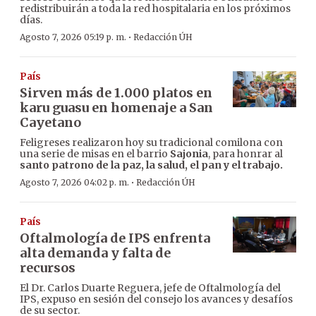
redistribuirán a toda la red hospitalaria en los próximos
días.
·
Agosto 7, 2026 05:19 p. m.
Redacción ÚH
País
Sirven más de 1.000 platos en
karu guasu en homenaje a San
Cayetano
Feligreses realizaron hoy su tradicional comilona con
una serie de misas en el barrio
Sajonia
, para honrar al
santo patrono de la paz, la salud, el pan y el trabajo.
·
Agosto 7, 2026 04:02 p. m.
Redacción ÚH
País
Oftalmología de IPS enfrenta
alta demanda y falta de
recursos
El Dr. Carlos Duarte Reguera, jefe de Oftalmología del
IPS, expuso en sesión del consejo los avances y desafíos
de su sector.