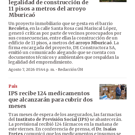
legalidad de construcción de
11 pisos a metros del arroyo
Mburicaó
Un proyecto inmobiliario que se gesta en el barrio
Recoleta
, en la calle Santa Rosa casi Mariscal López,
generó críticas por parte de vecinos preocupados por
sus consecuencias, entre ellas la construcción de un
edificio de 11 pisos, a metros del
arroyo Mburicaó
. La
firma encargada del proyecto, DE Constructora SA,
emitió un comunicado alegando que se cuenta con
documentos técnicos y ambientales que respaldan la
legalidad del emprendimiento.
·
Agosto 7, 2026 05:44 p. m.
Redacción ÚH
País
IPS recibe 124 medicamentos
que alcanzarán para cubrir dos
meses
Tras meses de espera de los asegurados, las farmacias
del
Instituto de Previsión Social (IPS)
se abastecerán.
La previsional recibió 124 fármacos en la mañana de
este viernes. En conferencia de prensa, el
Dr. Isaías
Fretes
comunicó que los medicamentos e insumos se