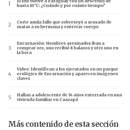
El frío vuelve a Paraguay con un descenso de
hasta 10°C: ¿Cuándo y por cuánto tiempo?
Corte anula fallo que sobreseyó a acusado de
matar a su hermana y enterrar cuerpo
Encarnación: Hombres asesinados iban a
comprar oro, uno recibió 8 balazos y otro uno en
la boca
Video: Identifican a los ejecutados en un parque
ecológico de Encarnación y aparecen imágenes
claves
Hallan a adolescente de 14 años enterrada en una
vivienda familiar en Caazapá
Más contenido de esta sección