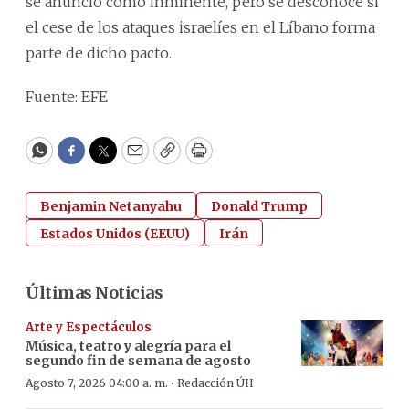
se anunció como inminente, pero se desconoce si
el cese de los ataques israelíes en el Líbano forma
parte de dicho pacto.
Fuente: EFE
WhatsApp
Facebook
Twitter
Email
Copy
Print
Benjamin Netanyahu
Donald Trump
Estados Unidos (EEUU)
Irán
Últimas Noticias
Arte y Espectáculos
Música, teatro y alegría para el
segundo fin de semana de agosto
·
Agosto 7, 2026 04:00 a. m.
Redacción ÚH