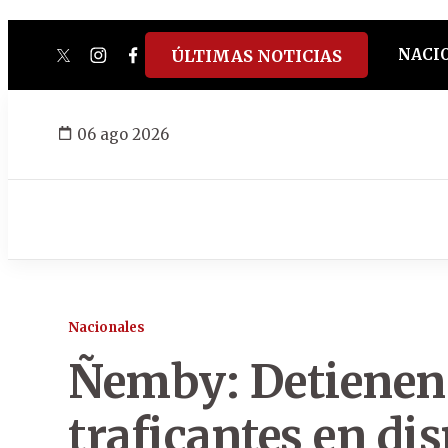
NACI
ÚLTIMAS NOTICIAS
twitter
instagram
facebook
tiktok
youtube
spotify
06 ago 2026
Nacionales
Ñemby: Detienen 
traficantes en dis