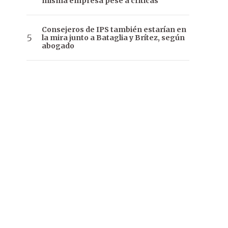
misma empresa pese a críticas
Consejeros de IPS también estarían en
la mira junto a Bataglia y Brítez, según
abogado