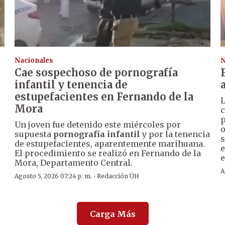
Nacionales
N
Cae sospechoso de pornografía
infantil y tenencia de
estupefacientes en Fernando de la
Mora
c
p
Un joven fue detenido este miércoles por
o
supuesta
pornografía infantil
y por la tenencia
s
o
de estupefacientes, aparentemente marihuana.
e
El procedimiento se realizó en Fernando de la
e
Mora, Departamento Central.
A
·
Agosto 5, 2026 07:24 p. m.
Redacción ÚH
Carga Más