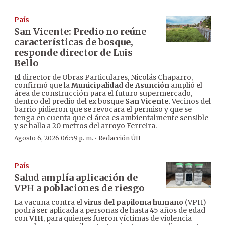
País
San Vicente: Predio no reúne
características de bosque,
responde director de Luis
Bello
El director de Obras Particulares, Nicolás Chaparro,
confirmó que la
Municipalidad de Asunción
amplió el
área de construcción para el futuro supermercado,
dentro del predio del ex bosque
San Vicente
. Vecinos del
barrio pidieron que se revocara el permiso y que se
tenga en cuenta que el área es ambientalmente sensible
y se halla a 20 metros del arroyo Ferreira.
·
Agosto 6, 2026 06:59 p. m.
Redacción ÚH
País
Salud amplía aplicación de
VPH a poblaciones de riesgo
La vacuna contra el
virus del papiloma humano
(VPH)
podrá ser aplicada a personas de hasta 45 años de edad
con
VIH
, para quienes fueron víctimas de violencia