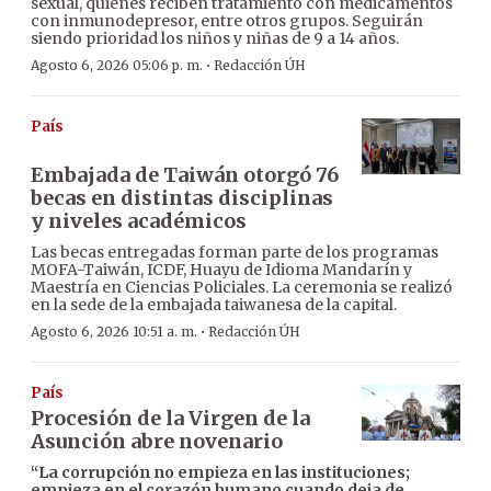
sexual, quienes reciben tratamiento con medicamentos
con inmunodepresor, entre otros grupos. Seguirán
siendo prioridad los niños y niñas de 9 a 14 años.
·
Agosto 6, 2026 05:06 p. m.
Redacción ÚH
País
Embajada de Taiwán otorgó 76
becas en distintas disciplinas
y niveles académicos
Las becas entregadas forman parte de los programas
MOFA-Taiwán, ICDF, Huayu de Idioma Mandarín y
Maestría en Ciencias Policiales. La ceremonia se realizó
en la sede de la embajada taiwanesa de la capital.
·
Agosto 6, 2026 10:51 a. m.
Redacción ÚH
País
Procesión de la Virgen de la
Asunción abre novenario
“La corrupción no empieza en las instituciones;
empieza en el corazón humano cuando deja de