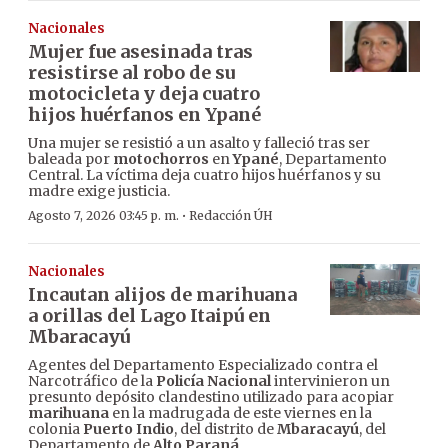
Nacionales
Mujer fue asesinada tras
resistirse al robo de su
motocicleta y deja cuatro
hijos huérfanos en Ypané
Una mujer se resistió a un asalto y falleció tras ser
baleada por
motochorros
en
Ypané
, Departamento
Central. La víctima deja cuatro hijos huérfanos y su
madre exige justicia.
·
Agosto 7, 2026 03:45 p. m.
Redacción ÚH
Nacionales
Incautan alijos de marihuana
a orillas del Lago Itaipú en
Mbaracayú
Agentes del Departamento Especializado contra el
Narcotráfico de la
Policía Nacional
intervinieron un
presunto depósito clandestino utilizado para acopiar
marihuana
en la madrugada de este viernes en la
colonia
Puerto Indio
, del distrito de
Mbaracayú
, del
Departamento de
Alto Paraná
.