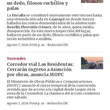
un dedo, filosos cuchillos y
palas
La
Fiscalía
se constituyó nuevamente este viernes hasta
una vivienda ubicada en
Caazapá
en donde fueron
hallados los restos desmembrados de la adolescente
Roselín Florentín Gómez
, de 14 años, quien estaba
desaparecida. En esta nueva inspección del lugar,
hallaron parte de un dedo, filosos cuchillos y palas que
serán sometidos a análisis.
·
Agosto 7, 2026 07:06 p. m.
Redacción ÚH
Nacionales
Corredor vial Las Residentas:
Cerrarán ingreso a Asunción
por obras, anuncia MOPC
El Ministerio de Obras Públicas y Comunicaciones
(MOPC) anunció el cierre temporal de la concurrida
avenida que da acceso a la capital desde Luque, en la
zona de la Conmebol. La clausura del acceso comienza
este sábado.
·
Agosto 7, 2026 05:48 p. m.
Redacción ÚH