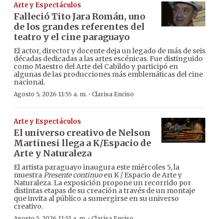
Arte y Espectáculos
Falleció Tito Jara Román, uno
de los grandes referentes del
teatro y el cine paraguayo
El actor, director y docente deja un legado de más de seis
décadas dedicadas a las artes escénicas. Fue distinguido
como Maestro del Arte del Cabildo y participó en
algunas de las producciones más emblemáticas del cine
nacional.
·
Agosto 5, 2026 11:55 a. m.
Clarisa Enciso
Arte y Espectáculos
El universo creativo de Nelson
Martinesi llega a K/Espacio de
Arte y Naturaleza
El artista paraguayo inaugura este miércoles 5, la
muestra
Presente continuo
en K / Espacio de Arte y
Naturaleza. La exposición propone un recorrido por
distintas etapas de su creación a través de un montaje
que invita al público a sumergirse en su universo
creativo.
·
Agosto 5, 2026 11:51 a. m.
Clarisa Enciso