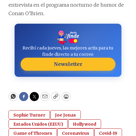
entrevista en el programa nocturno de humor de
Conan O’Brien.
Recibí cada jueves, las mejores actis para tu
finde directo a tu correo
Newsletter
WhatsApp
Facebook
Twitter
Email
Copy
Print
Sophie Turner
Joe Jonas
Estados Unidos (EEUU)
Hollywood
Game of Thrones
Coronavirus
Covid-19