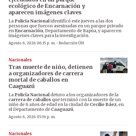
ecológico de Encarnación y
aparecen imágenes claves
La
Policía Nacional
identificó este jueves a las dos
personas que fueron asesinadas en un parque privado
en
Encarnación
, Departamento de Itapúa, y aparecen
imágenes claves para la investigación.
·
Agosto 6, 2026 06:35 p. m.
Redacción ÚH
Nacionales
Tras muerte de niño, detienen
a organizadores de carrera
mortal de caballos en
Caaguazú
La
Policía Nacional
detuvo a los organizadores de la
carrera de caballos
que terminó con la muerte de un
niño de 8 años de edad en la ciudad de
Cecilio Báez
, en
el Departamento de
Caaguazú
.
Agosto 6, 2026 05:36 p. m.
Nacionales