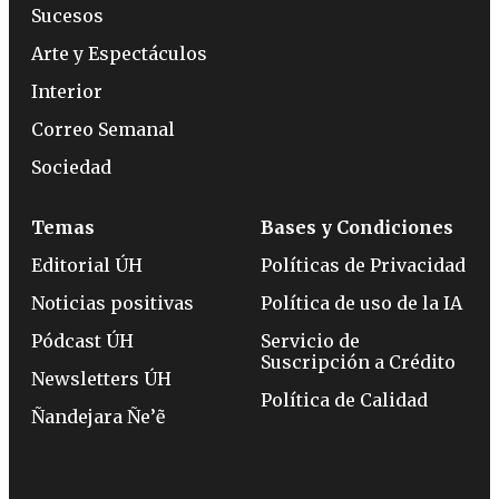
Sucesos
Arte y Espectáculos
Interior
Correo Semanal
Sociedad
Temas
Bases y Condiciones
Editorial ÚH
Políticas de Privacidad
Noticias positivas
Política de uso de la IA
Pódcast ÚH
Servicio de
Suscripción a Crédito
Newsletters ÚH
Política de Calidad
Ñandejara Ñe’ẽ