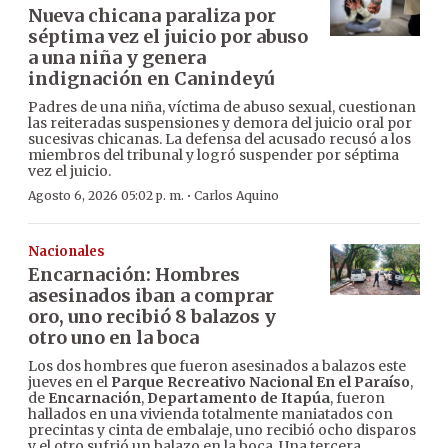
Nueva chicana paraliza por
séptima vez el juicio por abuso
a una niña y genera
indignación en Canindeyú
Padres de una niña, víctima de abuso sexual, cuestionan
las reiteradas suspensiones y demora del juicio oral por
sucesivas chicanas. La defensa del acusado recusó a los
miembros del tribunal y logró suspender por séptima
vez el juicio.
·
Agosto 6, 2026 05:02 p. m.
Carlos Aquino
Nacionales
Encarnación: Hombres
asesinados iban a comprar
oro, uno recibió 8 balazos y
otro uno en la boca
Los dos hombres que fueron asesinados a balazos este
jueves en el
Parque Recreativo Nacional En el Paraíso
,
de
Encarnación
,
Departamento de Itapúa
, fueron
hallados en una vivienda totalmente maniatados con
precintas y cinta de embalaje, uno recibió ocho disparos
y el otro sufrió un balazo en la boca. Una tercera