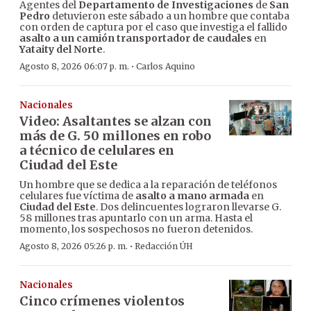
Agentes del
Departamento de Investigaciones
de
San
Pedro
detuvieron este sábado a un hombre que contaba
con orden de captura por el caso que investiga el fallido
asalto a un camión transportador de caudales
en
Yataity del Norte
.
·
Agosto 8, 2026 06:07 p. m.
Carlos Aquino
Nacionales
Video: Asaltantes se alzan con
más de G. 50 millones en robo
a técnico de celulares en
Ciudad del Este
Un hombre que se dedica a la reparación de teléfonos
celulares fue víctima de
asalto a mano armada
en
Ciudad del Este
. Dos delincuentes lograron llevarse G.
58 millones tras apuntarlo con un arma. Hasta el
momento, los sospechosos no fueron detenidos.
·
Agosto 8, 2026 05:26 p. m.
Redacción ÚH
Nacionales
Cinco crímenes violentos