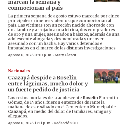
marcan la semana y
conmocionan al país
La primera semana de agosto estuvo marcada por cinco
principales crímenes violentos que conmocionan al
país. Las víctimas son un recién nacido ahorcado con
un alambre y arrojado a una letrina, dos compradores
de oro y una mujer, asesinados a balazos, además de una
adolescente ahogada y desmembrada y un joven
asesinado con un hacha. Hay varios detenidos e
imputados en el marco de las distintas investigaciones.
·
Agosto 8, 2026 03:03 p. m.
Mary Glezcu
Nacionales
Caazapá despide a Roselín
entre lágrimas, mucho dolor y
un fuerte pedido de justicia
Los restos mortales de la adolescente
Roselín
Florentín
Gómez, de 14 años, fueron enterrados durante la
mañana de este sábado en el Cementerio Municipal de
Caazapá
, en medio del dolor de familiares, amigos y
allegados.
·
Agosto 8, 2026 12:11 p. m.
Redacción ÚH