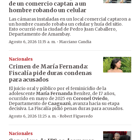
de un comercio captan a un
hombre robando un celular
Las cámaras instaladas en un local comercial captaron a
un hombre cuando robaba un celular y huía del sitio.
Esto ocurrió en la ciudad de Pedro Juan Caballero,
Departamento de Amambay.
·
Agosto 6, 2026 11:35 a. m.
Marciano Candia
Nacionales
Crimen de María Fernanda:
Fiscalía pide duras condenas
para acusados
El juicio oral y público por el feminicidio de la
adolescente
María Fernanda
Benítez, de 17 años,
ocurrido en mayo de 2025 en
Coronel Oviedo
,
Departamento de
Caaguazú
, avanza hacia su etapa
decisiva. La Fiscalía pidió penas duras para acusados.
·
Agosto 6, 2026 11:25 a. m.
Robert Figueredo
Nacionales