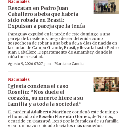
Nacionales
Rescatan en Pedro Juan
Caballero a beba que habría
sido robada en Brasil:
Expulsan a pareja que la tenía
Paraguay expulsó en la tarde de este domingo a una
pareja de brasileños luego de ser detenida como
sospechosa de robar a una beba de 28 días de nacida en
la ciudad de Campo Grande, Brasil, y llevarla hasta Pedro
Juan Caballero, Departamento de Amambay, donde la
niña fue rescatada.
·
Agosto 9, 2026 07:27 p. m.
Marciano Candia
Nacionales
Iglesia condena el caso
Roselín: “Nos duele el
corazón, su muerte hiere a su
familia y a toda la sociedad”
El cardenal
Adalberto Martínez
condenó este domingo
el homicidio de
Roselín Florentín Gómez
, de 14 años,
ocurrido en
Caazapá
. Rezó por la fortaleza de su familia
y por un mayor cuidado hacia los más pequeños,