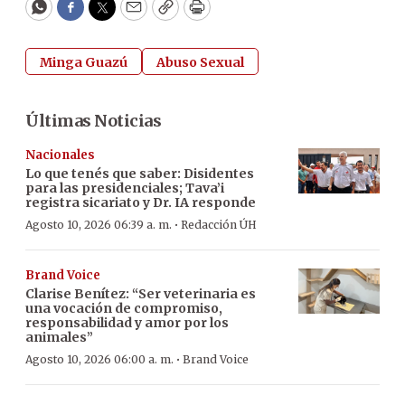
WhatsApp
Facebook
Twitter
Email
Copy
Print
Minga Guazú
Abuso Sexual
Últimas Noticias
Nacionales
Lo que tenés que saber: Disidentes
para las presidenciales; Tava’i
registra sicariato y Dr. IA responde
·
Agosto 10, 2026 06:39 a. m.
Redacción ÚH
Brand Voice
Clarise Benítez: “Ser veterinaria es
una vocación de compromiso,
responsabilidad y amor por los
animales”
·
Agosto 10, 2026 06:00 a. m.
Brand Voice