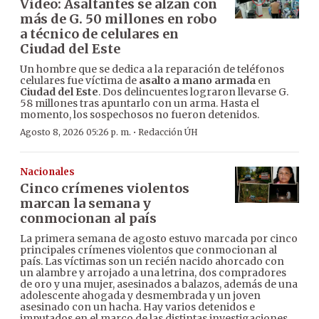
Video: Asaltantes se alzan con
más de G. 50 millones en robo
a técnico de celulares en
Ciudad del Este
Un hombre que se dedica a la reparación de teléfonos
celulares fue víctima de
asalto a mano armada
en
Ciudad del Este
. Dos delincuentes lograron llevarse G.
58 millones tras apuntarlo con un arma. Hasta el
momento, los sospechosos no fueron detenidos.
·
Agosto 8, 2026 05:26 p. m.
Redacción ÚH
Nacionales
Cinco crímenes violentos
marcan la semana y
conmocionan al país
La primera semana de agosto estuvo marcada por cinco
principales crímenes violentos que conmocionan al
país. Las víctimas son un recién nacido ahorcado con
un alambre y arrojado a una letrina, dos compradores
de oro y una mujer, asesinados a balazos, además de una
adolescente ahogada y desmembrada y un joven
asesinado con un hacha. Hay varios detenidos e
imputados en el marco de las distintas investigaciones.