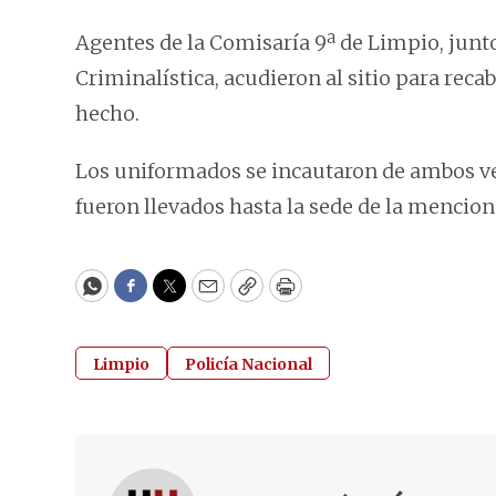
Agentes de la Comisaría 9ª de Limpio, junt
Criminalística, acudieron al sitio para reca
hecho.
Los uniformados se incautaron de ambos ve
fueron llevados hasta la sede de la mencion
WhatsApp
Facebook
Twitter
Email
Copy
Print
Limpio
Policía Nacional