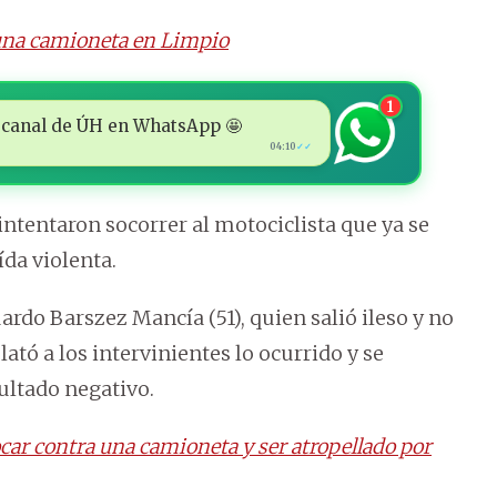
una camioneta en Limpio
1
 al canal de ÚH en WhatsApp 🤩
04:10
✓✓
ntentaron socorrer al motociclista que ya se
ída violenta.
rdo Barszez Mancía (51), quien salió ileso y no
ató a los intervinientes lo ocurrido y se
sultado negativo.
car contra una camioneta y ser atropellado por