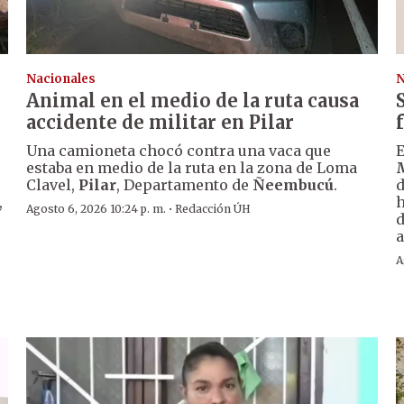
Nacionales
N
Animal en el medio de la ruta causa
accidente de militar en Pilar
Una camioneta chocó contra una vaca que
E
estaba en medio de la ruta en la zona de Loma
Clavel,
Pilar
, Departamento de
Ñeembucú
.
d
,
h
·
Agosto 6, 2026 10:24 p. m.
Redacción ÚH
d
a
A