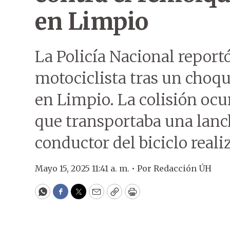
en Limpio
La Policía Nacional report
motociclista tras un choqu
en Limpio. La colisión oc
que transportaba una lanc
conductor del biciclo real
Mayo 15, 2025 11:41 a. m. •
Por
Redacción ÚH
WhatsApp
Facebook
Twitter
Email
Copy
Print