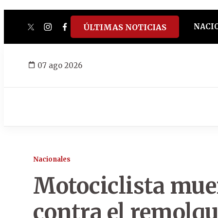
NACI
ÚLTIMAS NOTICIAS
twitter
instagram
facebook
tiktok
youtube
spotify
07 ago 2026
Nacionales
Motociclista mue
contra el remolq