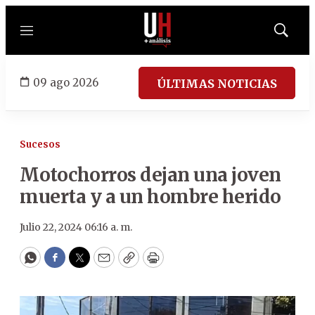
Menú
Mostrar
búsqued
09 ago 2026
ÚLTIMAS NOTICIAS
Sucesos
Motochorros dejan una joven
muerta y a un hombre herido
Julio 22, 2024 06:16 a. m.
WhatsApp
Facebook
Twitter
Email
Copy
Print