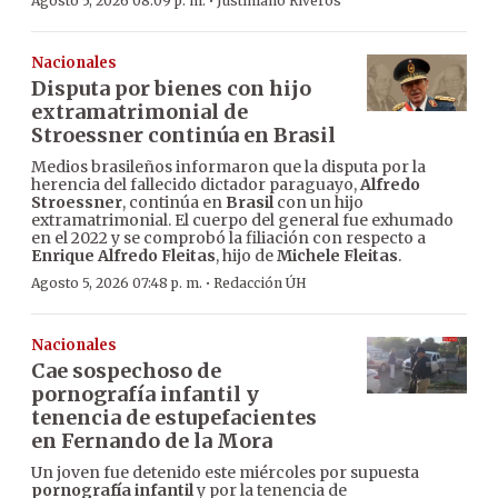
·
Agosto 5, 2026 08:09 p. m.
Justiniano Riveros
Nacionales
Disputa por bienes con hijo
extramatrimonial de
Stroessner continúa en Brasil
Medios brasileños informaron que la disputa por la
herencia del fallecido dictador paraguayo,
Alfredo
Stroessner
, continúa en
Brasil
con un hijo
extramatrimonial. El cuerpo del general fue exhumado
en el 2022 y se comprobó la filiación con respecto a
Enrique Alfredo Fleitas
, hijo de
Michele Fleitas
.
·
Agosto 5, 2026 07:48 p. m.
Redacción ÚH
Nacionales
Cae sospechoso de
pornografía infantil y
tenencia de estupefacientes
en Fernando de la Mora
Un joven fue detenido este miércoles por supuesta
pornografía infantil
y por la tenencia de