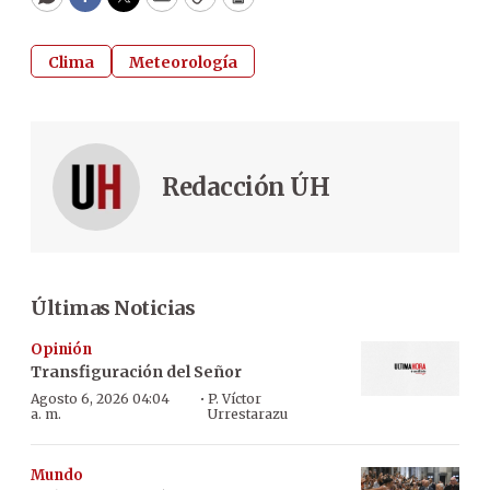
WhatsApp
Facebook
Twitter
Email
Copy
Print
Clima
Meteorología
Redacción ÚH
Últimas Noticias
Opinión
Transfiguración del Señor
·
Agosto 6, 2026 04:04
P. Víctor
a. m.
Urrestarazu
Mundo