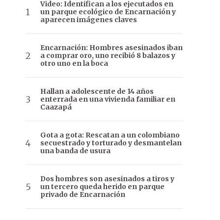
Video: Identifican a los ejecutados en
un parque ecológico de Encarnación y
aparecen imágenes claves
Encarnación: Hombres asesinados iban
a comprar oro, uno recibió 8 balazos y
otro uno en la boca
Hallan a adolescente de 14 años
enterrada en una vivienda familiar en
Caazapá
Gota a gota: Rescatan a un colombiano
secuestrado y torturado y desmantelan
una banda de usura
Dos hombres son asesinados a tiros y
un tercero queda herido en parque
privado de Encarnación