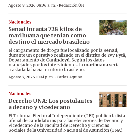
·
Agosto 8, 2026 08:36 a. m.
Redacción ÚH
Nacionales
Senad incauta 728 kilos de
marihuana que tenían como
destino el mercado brasileño
El cargamento de droga fue localizado por la
Senad
,
durante un operativo realizado en el distrito de Yvy Pytã,
Departamento de
Canindeyú
. Según los datos
manejados por los intervinientes, la
marihuana
sería
trasladada hacia territorio brasileño.
·
Agosto 7, 2026 10:41 p. m.
Carlos Aquino
Nacionales
Derecho UNA: Los postulantes
a decano y vicedecano
El Tribunal Electoral Independiente (TEI) publicó la lista
oficial de candidaturas para las elecciones de Decano y
Vicedecano de la Facultad de Derecho y Ciencias
Sociales de la Universidad Nacional de Asunción (UNA).