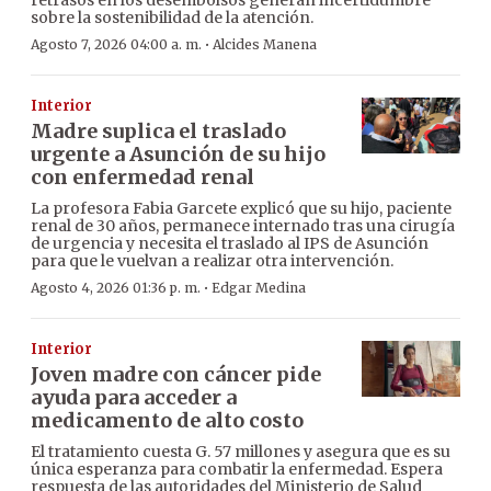
retrasos en los desembolsos generan incertidumbre
sobre la sostenibilidad de la atención.
·
Agosto 7, 2026 04:00 a. m.
Alcides Manena
Interior
Madre suplica el traslado
urgente a Asunción de su hijo
con enfermedad renal
La profesora Fabia Garcete explicó que su hijo, paciente
renal de 30 años, permanece internado tras una cirugía
de urgencia y necesita el traslado al IPS de Asunción
para que le vuelvan a realizar otra intervención.
·
Agosto 4, 2026 01:36 p. m.
Edgar Medina
Interior
Joven madre con cáncer pide
ayuda para acceder a
medicamento de alto costo
El tratamiento cuesta G. 57 millones y asegura que es su
única esperanza para combatir la enfermedad. Espera
respuesta de las autoridades del Ministerio de Salud